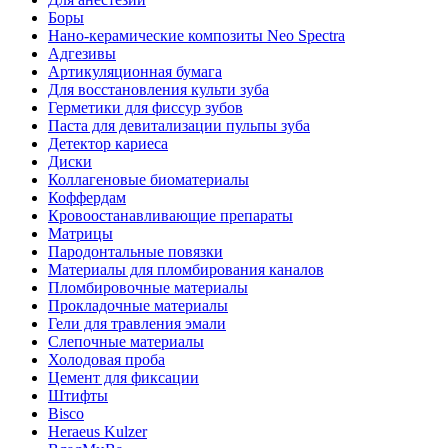
Боры
Нано-керамические композиты Neo Spectra
Адгезивы
Артикуляционная бумага
Для восстановления культи зуба
Герметики для фиссур зубов
Паста для девитализации пульпы зуба
Детектор кариеса
Диски
Коллагеновые биоматериалы
Коффердам
Кровоостанавливающие препараты
Матрицы
Пародонтальные повязки
Материалы для пломбирования каналов
Пломбировочные материалы
Прокладочные материалы
Гели для травления эмали
Слепочные материалы
Холодовая проба
Цемент для фиксации
Штифты
Bisco
Heraeus Kulzer