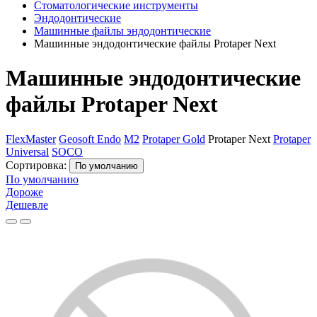
Стоматологические инструменты
Эндодонтические
Машинные файлы эндодонтические
Машинные эндодонтические файлы Protaper Next
Машинные эндодонтические
файлы Protaper Next
FlexMaster
Geosoft Endo
M2
Protaper Gold
Protaper Next
Protaper
Universal
SOCO
Сортировка:
По умолчанию
По умолчанию
Дороже
Дешевле