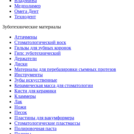
ВладМиВа
Медполимер
Омега Дент
Технодент
Зуботехнические материалы
Аттачмены
Стоматологический воск
Гильзы для зубных коронок
Гипс зуботехнический
Держатели
Диски
Материалы для перебазировки съемных протезов
Инструменты
Зубы искусственные
Керамическая масса для стоматологии
Кисти для керамики
Кламмеры
Лак
Ножи
Песок
Пластины для вакумформера
Стоматологические пластмассы
Полировочная паста
Полиры