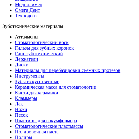
Медполимер
Омега Дент
Технодент
Зуботехнические материалы
Аттачмены
Стоматологический воск
Гильзы для зубных коронок
Гипс зуботехнический
Держатели
Диски
Материалы для перебазировки съемных протезов
Инструменты
Зубы искусственные
Керамическая масса для стоматологии
Кисти для керамики
Кламмеры
Лак
Ножи
Песок
Пластины для вакумформера
Стоматологические пластмассы
Полировочная паста
Полиры