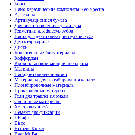
Боры
Нано-керамические композиты Neo Spectra
Адгезивы
Артикуляционная бумага
Для восстановления культи зуба
Герметики для фиссур зубов
Паста для девитализации пульпы зуба
Детектор кариеса
Диски
Коллагеновые биоматериалы
Коффердам
Кровоостанавливающие препараты
Матрицы
Пародонтальные повязки
Материалы для пломбирования каналов
Пломбировочные материалы
Прокладочные материалы
Гели для травления эмали
Слепочные материалы
Холодовая проба
Цемент для фиксации
Штифты
Bisco
Heraeus Kulzer
ВладМиВа