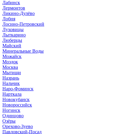
Лабинск
Лермонтов
Ликино-Дулёво
Лобня
Лосино-Петровский
Луховицы
Лыткарино
Люберцы
Майский
Минеральные Воды
Можайск
Моздок
Москва
Мытищи
Назрань
Нальчик
Наро-Фоминск
Нарткала
Новокубанск
Новороссийск
Ногинск
Одинцово
Озёры
Орехово-Зуево
Павловский-Посад