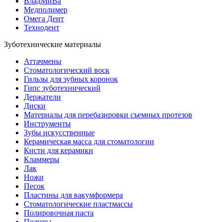
ВладМиВа
Медполимер
Омега Дент
Технодент
Зуботехнические материалы
Аттачмены
Стоматологический воск
Гильзы для зубных коронок
Гипс зуботехнический
Держатели
Диски
Материалы для перебазировки съемных протезов
Инструменты
Зубы искусственные
Керамическая масса для стоматологии
Кисти для керамики
Кламмеры
Лак
Ножи
Песок
Пластины для вакумформера
Стоматологические пластмассы
Полировочная паста
Полиры