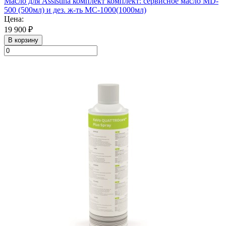
Масло для Assistina комплект комплект: сервисное масло MD-
500 (500мл) и дез. ж-ть MC-1000(1000мл)
Цена:
19 900 ₽
В корзину