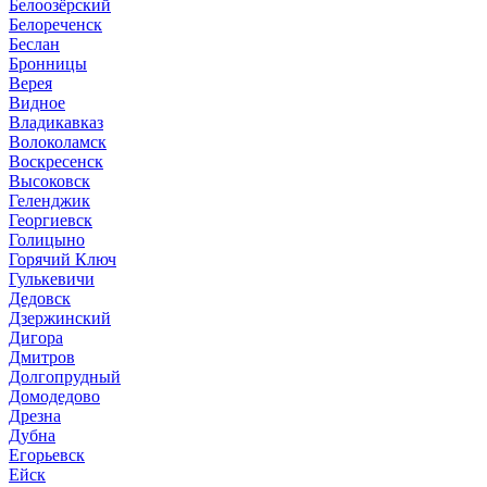
Белоозёрский
Белореченск
Беслан
Бронницы
Верея
Видное
Владикавказ
Волоколамск
Воскресенск
Высоковск
Геленджик
Георгиевск
Голицыно
Горячий Ключ
Гулькевичи
Дедовск
Дзержинский
Дигора
Дмитров
Долгопрудный
Домодедово
Дрезна
Дубна
Егорьевск
Ейск