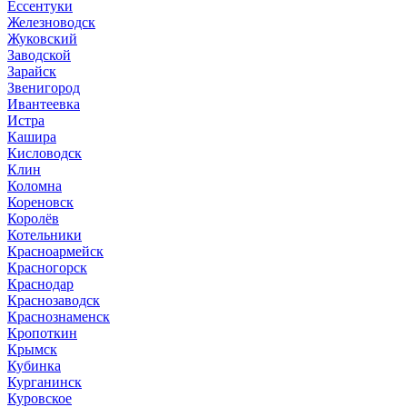
Ессентуки
Железноводск
Жуковский
Заводской
Зарайск
Звенигород
Ивантеевка
Истра
Кашира
Кисловодск
Клин
Коломна
Кореновск
Королёв
Котельники
Красноармейск
Красногорск
Краснодар
Краснозаводск
Краснознаменск
Кропоткин
Крымск
Кубинка
Курганинск
Куровское