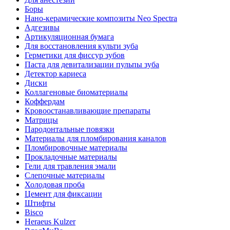
Боры
Нано-керамические композиты Neo Spectra
Адгезивы
Артикуляционная бумага
Для восстановления культи зуба
Герметики для фиссур зубов
Паста для девитализации пульпы зуба
Детектор кариеса
Диски
Коллагеновые биоматериалы
Коффердам
Кровоостанавливающие препараты
Матрицы
Пародонтальные повязки
Материалы для пломбирования каналов
Пломбировочные материалы
Прокладочные материалы
Гели для травления эмали
Слепочные материалы
Холодовая проба
Цемент для фиксации
Штифты
Bisco
Heraeus Kulzer