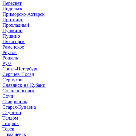
Пересвет
Подольск
Приморско-Ахтарск
Протвино
Прохладный
Пушкино
Пущино
Пятигорск
Раменское
Реутов
Рошаль
Руза
Санкт-Петербург
Сергиев-Посад
Серпухов
Славянск-на-Кубани
Солнечногорск
Сочи
Ставрополь
Старая-Купавна
Ступино
Талдом
Темрюк
Терек
Тимашевск