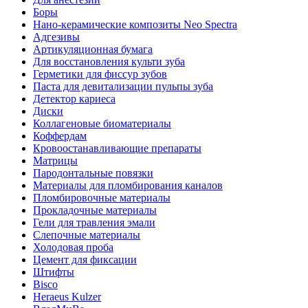
Боры
Нано-керамические композиты Neo Spectra
Адгезивы
Артикуляционная бумага
Для восстановления культи зуба
Герметики для фиссур зубов
Паста для девитализации пульпы зуба
Детектор кариеса
Диски
Коллагеновые биоматериалы
Коффердам
Кровоостанавливающие препараты
Матрицы
Пародонтальные повязки
Материалы для пломбирования каналов
Пломбировочные материалы
Прокладочные материалы
Гели для травления эмали
Слепочные материалы
Холодовая проба
Цемент для фиксации
Штифты
Bisco
Heraeus Kulzer