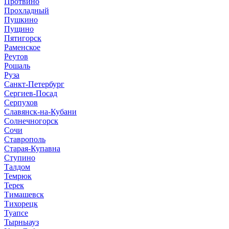
Протвино
Прохладный
Пушкино
Пущино
Пятигорск
Раменское
Реутов
Рошаль
Руза
Санкт-Петербург
Сергиев-Посад
Серпухов
Славянск-на-Кубани
Солнечногорск
Сочи
Ставрополь
Старая-Купавна
Ступино
Талдом
Темрюк
Терек
Тимашевск
Тихорецк
Туапсе
Тырныауз