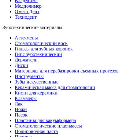
ВладМиВа
Медполимер
Омега Дент
Технодент
Зуботехнические материалы
Аттачмены
Стоматологический воск
Гильзы для зубных коронок
Гипс зуботехнический
Держатели
Диски
Материалы для перебазировки съемных протезов
Инструменты
Зубы искусственные
Керамическая масса для стоматологии
Кисти для керамики
Кламмеры
Лак
Ножи
Песок
Пластины для вакумформера
Стоматологические пластмассы
Полировочная паста
Полиры