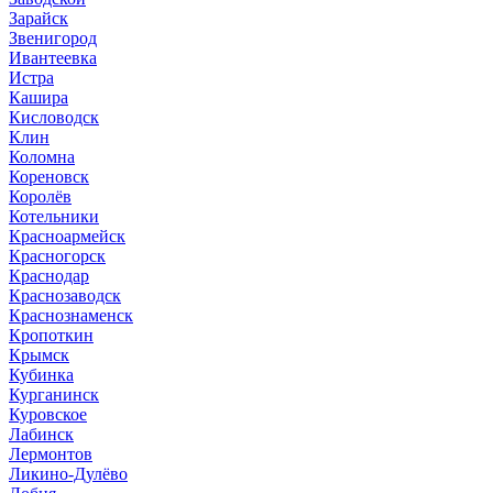
Зарайск
Звенигород
Ивантеевка
Истра
Кашира
Кисловодск
Клин
Коломна
Кореновск
Королёв
Котельники
Красноармейск
Красногорск
Краснодар
Краснозаводск
Краснознаменск
Кропоткин
Крымск
Кубинка
Курганинск
Куровское
Лабинск
Лермонтов
Ликино-Дулёво