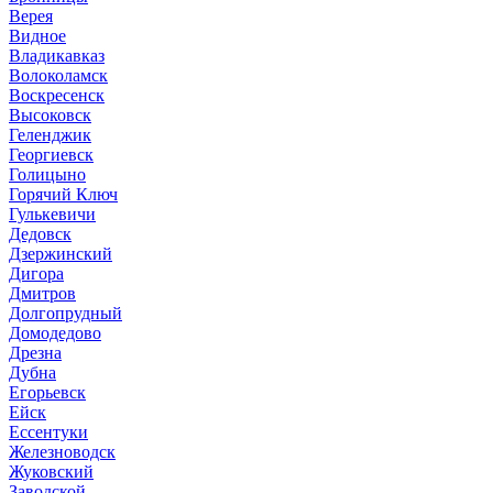
Верея
Видное
Владикавказ
Волоколамск
Воскресенск
Высоковск
Геленджик
Георгиевск
Голицыно
Горячий Ключ
Гулькевичи
Дедовск
Дзержинский
Дигора
Дмитров
Долгопрудный
Домодедово
Дрезна
Дубна
Егорьевск
Ейск
Ессентуки
Железноводск
Жуковский
Заводской