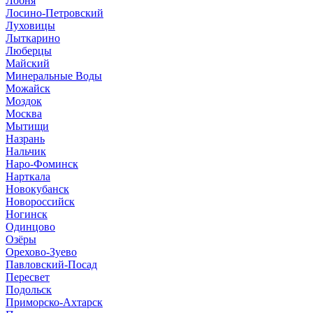
Лобня
Лосино-Петровский
Луховицы
Лыткарино
Люберцы
Майский
Минеральные Воды
Можайск
Моздок
Москва
Мытищи
Назрань
Нальчик
Наро-Фоминск
Нарткала
Новокубанск
Новороссийск
Ногинск
Одинцово
Озёры
Орехово-Зуево
Павловский-Посад
Пересвет
Подольск
Приморско-Ахтарск