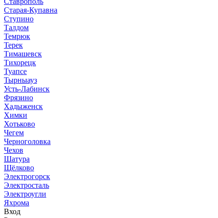
Ставрополь
Старая-Купавна
Ступино
Талдом
Темрюк
Терек
Тимашевск
Тихорецк
Туапсе
Тырныауз
Усть-Лабинск
Фрязино
Хадыженск
Химки
Хотьково
Чегем
Черноголовка
Чехов
Шатура
Щёлково
Электрогорск
Электросталь
Электроугли
Яхрома
Вход