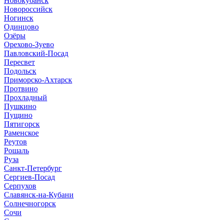
Новокубанск
Новороссийск
Ногинск
Одинцово
Озёры
Орехово-Зуево
Павловский-Посад
Пересвет
Подольск
Приморско-Ахтарск
Протвино
Прохладный
Пушкино
Пущино
Пятигорск
Раменское
Реутов
Рошаль
Руза
Санкт-Петербург
Сергиев-Посад
Серпухов
Славянск-на-Кубани
Солнечногорск
Сочи