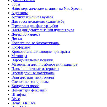
Боры
Нано-керамические композиты Neo Spectra
Адгезивы
Артикуляционная бумага
Для восстановления культи зуба
Герметики для фиссур зубов
Паста для девитализации пульпы зуба
Детектор кариеса
Диски
Коллагеновые биоматериалы
Коффердам
Кровоостанавливающие препараты
Матрицы
Пародонтальные повязки
Материалы для пломбирования каналов
Пломбировочные материалы
Прокладочные материалы
Гели для травления эмали
Слепочные материалы
Холодовая проба
Цемент для фиксации
Штифты
Bisco
Heraeus Kulzer