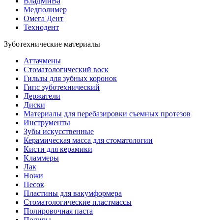
ВладМиВа
Медполимер
Омега Дент
Технодент
Зуботехнические материалы
Аттачмены
Стоматологический воск
Гильзы для зубных коронок
Гипс зуботехнический
Держатели
Диски
Материалы для перебазировки съемных протезов
Инструменты
Зубы искусственные
Керамическая масса для стоматологии
Кисти для керамики
Кламмеры
Лак
Ножи
Песок
Пластины для вакумформера
Стоматологические пластмассы
Полировочная паста
Полиры