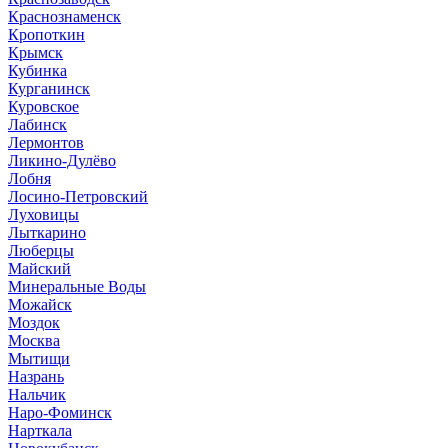
Краснознаменск
Кропоткин
Крымск
Кубинка
Курганинск
Куровское
Лабинск
Лермонтов
Ликино-Дулёво
Лобня
Лосино-Петровский
Луховицы
Лыткарино
Люберцы
Майский
Минеральные Воды
Можайск
Моздок
Москва
Мытищи
Назрань
Нальчик
Наро-Фоминск
Нарткала