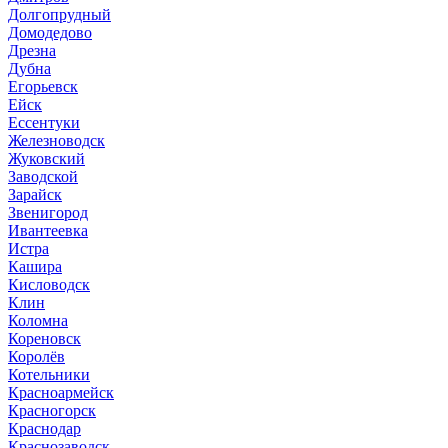
Долгопрудный
Домодедово
Дрезна
Дубна
Егорьевск
Ейск
Ессентуки
Железноводск
Жуковский
Заводской
Зарайск
Звенигород
Ивантеевка
Истра
Кашира
Кисловодск
Клин
Коломна
Кореновск
Королёв
Котельники
Красноармейск
Красногорск
Краснодар
Краснозаводск