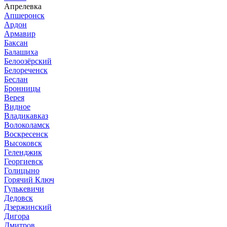
Апрелевка
Апшеронск
Ардон
Армавир
Баксан
Балашиха
Белоозёрский
Белореченск
Беслан
Бронницы
Верея
Видное
Владикавказ
Волоколамск
Воскресенск
Высоковск
Геленджик
Георгиевск
Голицыно
Горячий Ключ
Гулькевичи
Дедовск
Дзержинский
Дигора
Дмитров