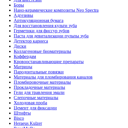
Боры
Нано-керамические композиты Neo Spectra
Адгезивы
Артикуляционная бумага
Для восстановления культи зуба
Герметики для фиссур зубов
Паста для девитализации пульпы зуба
Детектор кариеса
Диски
Коллагеновые биоматериалы
Коффердам
Кровоостанавливающие препараты
Матрицы
Пародонтальные повязки
Материалы для пломбирования каналов
Пломбировочные материалы
Прокладочные материалы
Гели для травления эмали
Слепочные материалы
Холодовая проба
Цемент для фиксации
Штифты
Bisco
Heraeus Kulzer