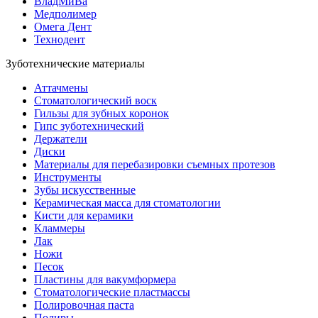
ВладМиВа
Медполимер
Омега Дент
Технодент
Зуботехнические материалы
Аттачмены
Стоматологический воск
Гильзы для зубных коронок
Гипс зуботехнический
Держатели
Диски
Материалы для перебазировки съемных протезов
Инструменты
Зубы искусственные
Керамическая масса для стоматологии
Кисти для керамики
Кламмеры
Лак
Ножи
Песок
Пластины для вакумформера
Стоматологические пластмассы
Полировочная паста
Полиры