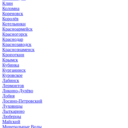
Клин
Коломна
Кореновск
Королёв
Котельники
Красноармейск
Красногорск
Краснодар
Краснозаводск
Краснознаменск
Кропоткин
Крымск
Кубинка
Курганинск
Куровское
Лабинск
Лермонтов
Ликино-Дулёво
Лобня
Лосино-Петровский
Луховицы
Лыткарино
Люберцы
Майский
Минеральные Воды