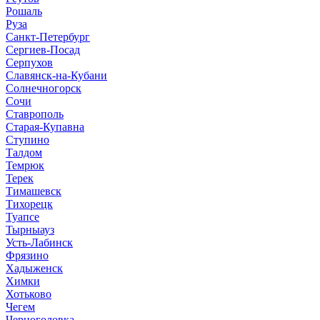
Рошаль
Руза
Санкт-Петербург
Сергиев-Посад
Серпухов
Славянск-на-Кубани
Солнечногорск
Сочи
Ставрополь
Старая-Купавна
Ступино
Талдом
Темрюк
Терек
Тимашевск
Тихорецк
Туапсе
Тырныауз
Усть-Лабинск
Фрязино
Хадыженск
Химки
Хотьково
Чегем
Черноголовка