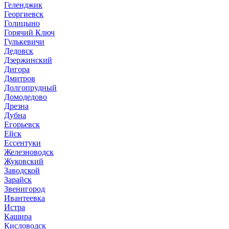
Геленджик
Георгиевск
Голицыно
Горячий Ключ
Гулькевичи
Дедовск
Дзержинский
Дигора
Дмитров
Долгопрудный
Домодедово
Дрезна
Дубна
Егорьевск
Ейск
Ессентуки
Железноводск
Жуковский
Заводской
Зарайск
Звенигород
Ивантеевка
Истра
Кашира
Кисловодск