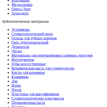
ВладМиВа
Медполимер
Омега Дент
Технодент
Зуботехнические материалы
Аттачмены
Стоматологический воск
Гильзы для зубных коронок
Гипс зуботехнический
Держатели
Диски
Материалы для перебазировки съемных протезов
Инструменты
Зубы искусственные
Керамическая масса для стоматологии
Кисти для керамики
Кламмеры
Лак
Ножи
Песок
Пластины для вакумформера
Стоматологические пластмассы
Полировочная паста
Полиры