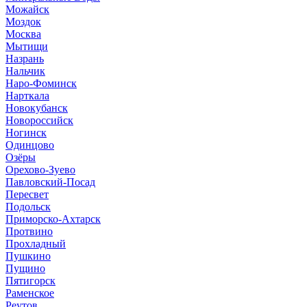
Можайск
Моздок
Москва
Мытищи
Назрань
Нальчик
Наро-Фоминск
Нарткала
Новокубанск
Новороссийск
Ногинск
Одинцово
Озёры
Орехово-Зуево
Павловский-Посад
Пересвет
Подольск
Приморско-Ахтарск
Протвино
Прохладный
Пушкино
Пущино
Пятигорск
Раменское
Реутов