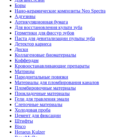
Боры
Нано-керамические композиты Neo Spectra
Адгезивы
Артикуляционная бумага
Для восстановления культи зуба
Герметики для фиссур зубов
Паста для девитализации пульпы зуба
Детектор кариеса
Диски
Коллагеновые биоматериалы
Коффердам
Кровоостанавливающие препараты
Матрицы
Пародонтальные повязки
Материалы для пломбирования каналов
Пломбировочные материалы
Прокладочные материалы
Гели для травления эмали
Слепочные материалы
Холодовая проба
Цемент для фиксации
Штифты
Bisco
Heraeus Kulzer